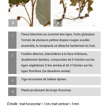
4
3
Fleurs blanches au sommet des tiges, fruits globuleux
1
formés de plusieurs petites drupes rouges soudés
ensemble, le réceptacle se détache facilement du fruit.
Feuilles alternes, blanchâtres à la face inférieure,
2
doublement dentées, composées de 5 folioles sur les
tiges végétatives (1ère année) et de 3 folioles sur les
tiges florifères (2e deuxième année).
Tige recouverte de faibles épines.
3
Plante produisant de longs rhizomes.
4
Échelle : trait horizontal = 1cm; trait vertical = 1mm